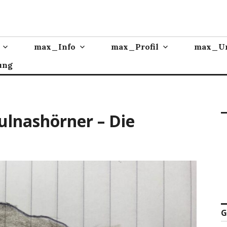
max_Info
max_Profil
max_Un
ung
lnashörner – Die
G