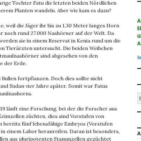
ährige Tochter Fatu die letzten beiden Nördlichen
nserem Planten wandeln. Aber wie kam es dazu?
A
e, weil die Jäger ihr bis zu 1,30 Meter langes Horn
E
ur noch rund 27.000 Nashörner auf der Welt. Da
ü
, werden sie in einem Reservat in Kenia rund um die
A
n Tierärzten untersucht. Die beiden Weibchen
reitmaulnashörner sind abgesehen von den
I
e der Erde.
 Bullen fortpflanzen. Doch dies sollte nicht
und Sudan vier Jahre später. Somit war Fatus
tmaulnashorns.
S
na
19 läuft eine Forschung, bei der die Forscher aus
eimzellen züchten, dies sind Vorstufen von
 bereits fünf lebensfähige Embryos (Vorstufen
 in einem Labor heranreifen. Daran ist besonders,
A
llen aus pluripotenten Stammzellen gezüchtet