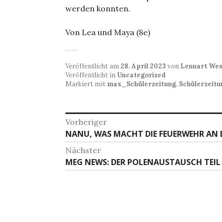
werden konnten.
Von Lea und Maya (8e)
Veröffentlicht am
28. April 2023
von
Lennart We
Veröffentlicht in
Uncategorized
Markiert mit
max_Schülerzeitung
,
Schülerzeitu
Beitragsnavigation
Vorheriger
Vorheriger
NANU, WAS MACHT DIE FEUERWEHR AN 
Beitrag:
Nächster
Nächster
MEG NEWS: DER POLENAUSTAUSCH TEIL
Beitrag: