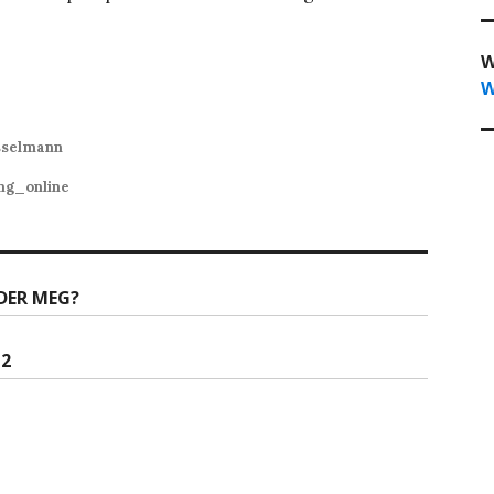
W
W
sselmann
ng_online
DER MEG?
 2