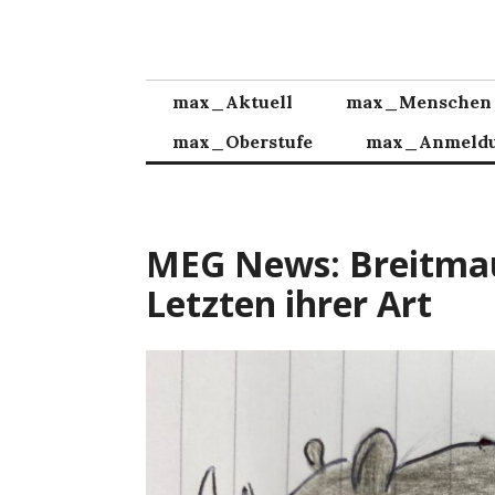
Zum
Inhalt
springen
max_Aktuell
max_Menschen
max_Oberstufe
max_Anmeld
MEG News: Breitmau
Letzten ihrer Art