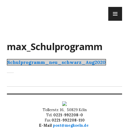
Zum
PR
Inhalt
ME
springen
max_Schulprogramm
Schulprogramm_neu_schwarz_Aug2020
Tollerstr. 16, 50829 Köln
Tel.
0221-992208-0
Fax
0221-992208-110
E-Mail
post@megkoeln.de