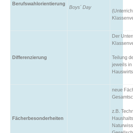
Berufswahlorientierung
Boys´ Day
(Unterrich
Klassenv
Der Unterr
Klassenv
Differenzierung
Teilung d
jeweils i
Hauswirts
neue Fäch
Gesamtsc
z.B. Techn
Fächerbesonderheiten
Haushalts
Naturwiss
Gesellsch