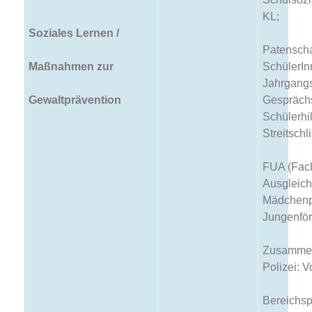
KL;
Soziales Lernen /
Patenscha
Maßnahmen zur
SchülerIn
Jahrgangs
Gewaltprävention
Gespräch
Schülerhil
Streitschl
FUA (Fac
Ausgleichs
Mädchenp
Jungenför
Zusammena
Polizei: V
Bereichsp