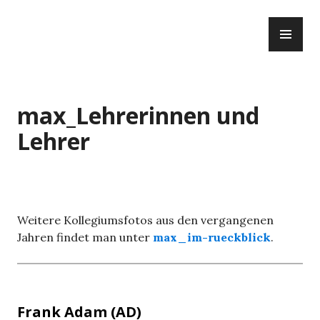
Zum
PR
Inhalt
ME
springen
max_Lehrerinnen und
Lehrer
Weitere Kollegiumsfotos aus den vergangenen
Jahren findet man unter
max_im-rueckblick
.
Frank
Adam
(AD)