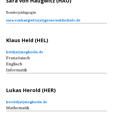
Sara von
Haugwitz
(HAU)
Sonderpädagogin
sara.vonhaugwitz(at)gronewaldschule.de
Klaus
Held
(HEL)
held(at)megkoeln.de
Französisch
Englisch
Informatik
Lukas
Herold
(HER)
herold(at)megkoeln.de
Mathematik