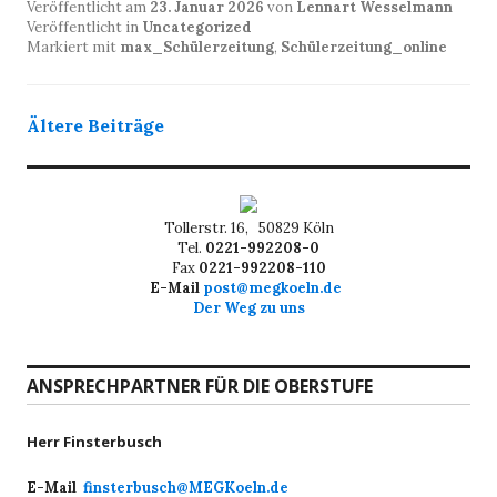
Veröffentlicht am
23. Januar 2026
von
Lennart Wesselmann
Veröffentlicht in
Uncategorized
Markiert mit
max_Schülerzeitung
,
Schülerzeitung_online
Beitragsnavigation
Ältere Beiträge
Tollerstr. 16, 50829 Köln
Tel.
0221-992208-0
Fax
0221-992208-110
E-Mail
post@megkoeln.de
Der Weg zu uns
ANSPRECHPARTNER FÜR DIE OBERSTUFE
Herr Finsterbusch
E-Mail
finsterbusch@MEGKoeln.de