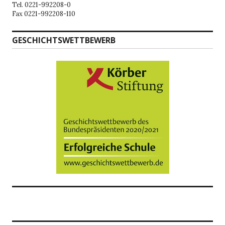
Tel. 0221-992208-0
Fax 0221-992208-110
GESCHICHTSWETTBEWERB