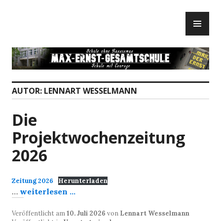
Zum
PR
Inhalt
ME
springen
AUTOR:
LENNART WESSELMANN
Die
Projektwochenzeitung
2026
Zeitung 2026
Herunterladen
…
weiterlesen ...
Veröffentlicht am
10. Juli 2026
von
Lennart Wesselmann