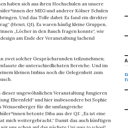
en haben sich aus ihren Hochschulen an unsere
chüler*innen der MEG und anderer Kölner Schulen
ringen. Und das Tolle dabei: Es fand ein direkter
rag“ (Henri, Q1). Es waren häufig kleine Gruppen,
nen „Löcher in den Bauch fragen konnte“, wie
tdesign am Ende der Veranstaltung lachend
 an zwei solcher Gesprächsrunden teilzunehmen;
A
fasste die unterschiedlichsten Bereiche. Und im
 einem kleinen Imbiss noch die Gelegenheit zum
E
ausch.
F
in dieser ungewöhnlichen Veranstaltung fungieren
ftung Ehrenfeld“ und hier insbesondere bei Sophie
s Weissenberger für die umfangreiche
chüler*innen betonte Diba aus der Q1: „Es ist eine
hat mich weitergebracht.“ Damit das auch künftigen
 wir uns schon auf das nächste
Uni goes to school
!