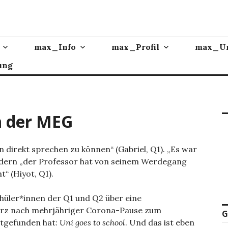
max_Info
max_Profil
max_Un
ung
 der MEG
n direkt sprechen zu können“ (Gabriel, Q1). „Es war
sondern „der Professor hat von seinem Werdegang
“ (Hiyot, Q1).
hüler*innen der Q1 und Q2 über eine
März nach mehrjähriger Corona-Pause zum
G
ttgefunden hat:
Uni goes to school
. Und das ist eben