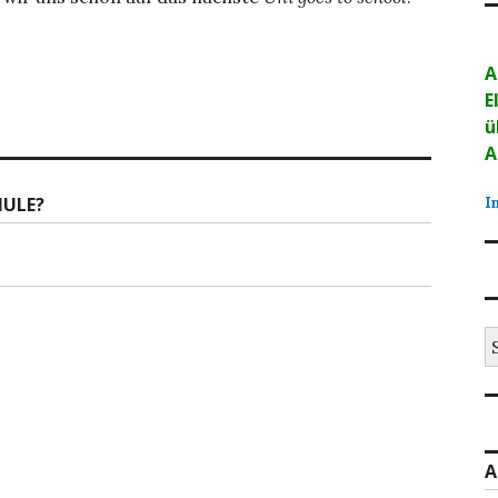
A
E
ü
A
HULE?
I
S
na
A