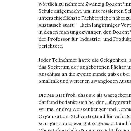
wörtlich zu nehmen: Zwanzig Dozent*inn
Schule aufgemacht, um interessierten S
unterschiedlichste Fachbereiche näherzub
Austausch statt – „kein langatmiger Vort
in denen man ungezwungen den Dozent*in
der Professor für Industrie- und Produk
berichtete.
Jeder Teilnehmer hatte die Gelegenheit,
das Spektrum der angebotenen Fächer um
Anschluss an die zweite Runde gab es bei
Smalltalk und weiteren zwanglosen Aust
Die MEG ist froh, dass sie als Gastgeber
darf und bedankt sich bei der „Bürgersti
Willms, Andrej Weissenberger und Denni
Organisation. Stellvertretend für viele S
sehr gute Idee, war gut organisiert und 
Oberstufenschüler*innen so geht, freuen