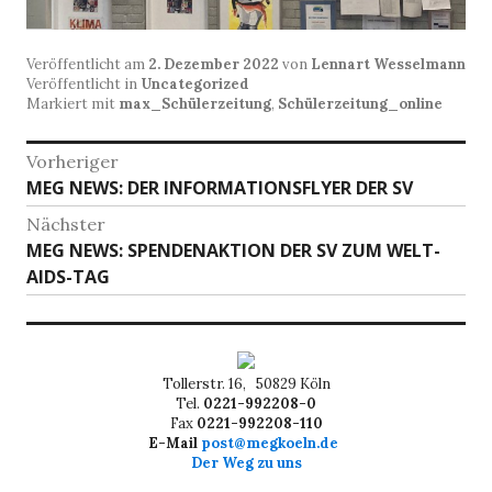
Veröffentlicht am
2. Dezember 2022
von
Lennart Wesselmann
Veröffentlicht in
Uncategorized
Markiert mit
max_Schülerzeitung
,
Schülerzeitung_online
Beitragsnavigation
Vorheriger
Vorheriger
MEG NEWS: DER INFORMATIONSFLYER DER SV
Beitrag:
Nächster
Nächster
MEG NEWS: SPENDENAKTION DER SV ZUM WELT-
Beitrag:
AIDS-TAG
Tollerstr. 16, 50829 Köln
Tel.
0221-992208-0
Fax
0221-992208-110
E-Mail
post@megkoeln.de
Der Weg zu uns