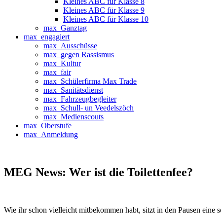
Kleines ABC für Klasse 8
Kleines ABC für Klasse 9
Kleines ABC für Klasse 10
max_Ganztag
max_engagiert
max_Ausschüsse
max_gegen Rassismus
max_Kultur
max_fair
max_Schülerfirma Max Trade
max_Sanitätsdienst
max_Fahrzeugbegleiter
max_Schull- un Veedelszöch
max_Medienscouts
max_Oberstufe
max_Anmeldung
MEG News: Wer ist die Toilettenfee?
Wie ihr schon vielleicht mitbekommen habt, sitzt in den Pausen eine seh