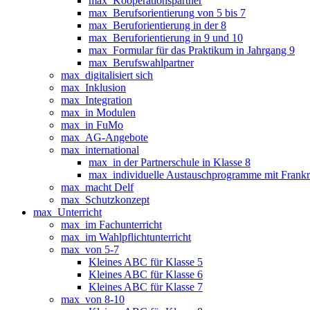
max_Kooperationspartner
max_Berufsorientierung von 5 bis 7
max_Beruforientierung in der 8
max_Beruforientierung in 9 und 10
max_Formular für das Praktikum in Jahrgang 9
max_Berufswahlpartner
max_digitalisiert sich
max_Inklusion
max_Integration
max_in Modulen
max_in FuMo
max_AG-Angebote
max_international
max_in der Partnerschule in Klasse 8
max_individuelle Austauschprogramme mit Frankr
max_macht Delf
max_Schutzkonzept
max_Unterricht
max_im Fachunterricht
max_im Wahlpflichtunterricht
max_von 5-7
Kleines ABC für Klasse 5
Kleines ABC für Klasse 6
Kleines ABC für Klasse 7
max_von 8-10