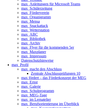
max_Anleitungen für Microsoft Teams
max_Schülerzeitung
max_Förderverein
max_Organigramm
max_Mensa
max_Snackattack
max_Wetterstation
max_ABC
max_Bibliothek
max_Archiv
max_Flyer für die kommenden 5er
max_Maxplaner
max_Impressum
Datenschutzhinweise
max_Profil
max_macht den Abschluss
Zentrale Abschlussprüfungen 10
max fördert – das Förderkonzept der MEG
max_Ernst
max_Galerie
max_Schulprogramm
max_MEG-Tage
max_im Lernatelier
max_Berufsorientierung im Überblick