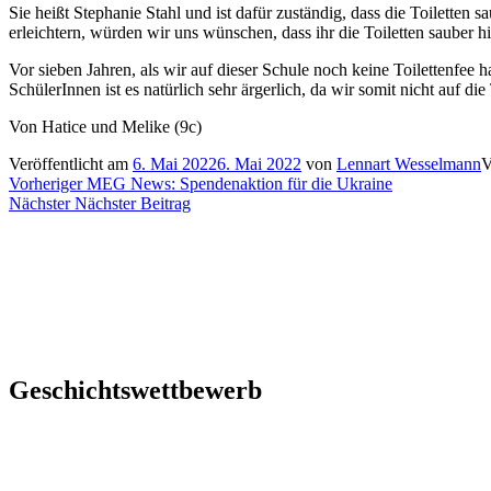
Sie heißt Stephanie Stahl und ist dafür zuständig, dass die Toiletten
erleichtern, würden wir uns wünschen, dass ihr die Toiletten sauber hin
Vor sieben Jahren, als wir auf dieser Schule noch keine Toilettenfee h
SchülerInnen ist es natürlich sehr ärgerlich, da wir somit nicht auf di
Von Hatice und Melike (9c)
Veröffentlicht am
6. Mai 2022
6. Mai 2022
von
Lennart Wesselmann
V
Beitragsnavigation
Vorheriger
Vorheriger
MEG News: Spendenaktion für die Ukraine
Nächster
Beitrag:
Nächster
Nächster Beitrag
Beitrag:
Geschichtswettbewerb