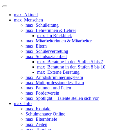
Zum
Primäres
Inhalt
Menü
max_Aktuell
springen
max_Menschen
max_Schulleitung
max_Lehrerinnen & Lehrer
max_im Rückblick
max_Mitarbeiterinnen & Mitarbeiter
max_Eltern
max_Schülervertretung
max_Schulsozialarbeit
max_Beratung in den Stufen 5 bis 7
max_Beratung in den Stufen 8 bis 10
max_Externe Beratung
max_Antidiskriminierungsteam
max_Multiprofessionelles Team
max_Patinnen und Paten
max_Förderverein
max_Spotlight – Talente stellen sich vor
max_Info
max_Kontakt
Schulmanager Online
max_Elternbriefe
max_Zeiten
max_Termine