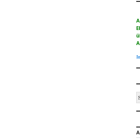
A
E
ü
A
I
S
na
A