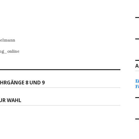
selmann
ng_online
A
E
AHRGÄNGE 8 UND 9
F
UR WAHL