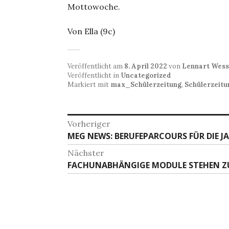
Mottowoche.
Von Ella (9c)
Veröffentlicht am
8. April 2022
von
Lennart Wes
Veröffentlicht in
Uncategorized
Markiert mit
max_Schülerzeitung
,
Schülerzeitu
Beitragsnavigation
Vorheriger
Vorheriger
MEG NEWS: BERUFEPARCOURS FÜR DIE J
Beitrag:
Nächster
Nächster
FACHUNABHÄNGIGE MODULE STEHEN Z
Beitrag: