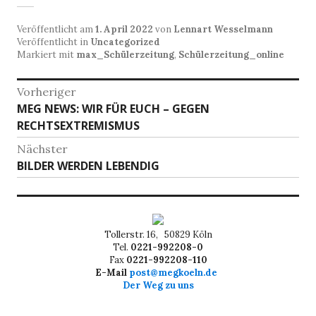
Veröffentlicht am
1. April 2022
von
Lennart Wesselmann
Veröffentlicht in
Uncategorized
Markiert mit
max_Schülerzeitung
,
Schülerzeitung_online
Beitragsnavigation
Vorheriger
Vorheriger
MEG NEWS: WIR FÜR EUCH – GEGEN
Beitrag:
RECHTSEXTREMISMUS
Nächster
Nächster
BILDER WERDEN LEBENDIG
Beitrag:
Tollerstr. 16, 50829 Köln
Tel.
0221-992208-0
Fax
0221-992208-110
E-Mail
post@megkoeln.de
Der Weg zu uns