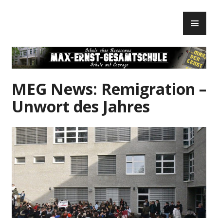
Zum
PR
Inhalt
ME
springen
MEG News: Remigration –
Unwort des Jahres