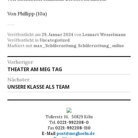
Von Phillipp (10a)
Veröffentlicht am
29. Januar 2024
von
Lennart Wesselmann
Veröffentlicht in
Uncategorized
Markiert mit
max_Schülerzeitung
,
Schülerzeitung_online
Beitragsnavigation
Vorheriger
Vorheriger
THEATER AM MEG TAG
Beitrag:
Nächster
Nächster
UNSERE KLASSE ALS TEAM
Beitrag:
Tollerstr. 16, 50829 Köln
Tel.
0221-992208-0
Fax
0221-992208-110
E-Mail
post@megkoeln.de