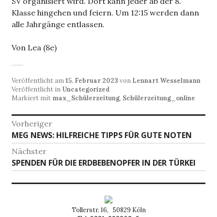
SV organisiert wird. Dort kann jeder ab der 8.
Klasse hingehen und feiern. Um 12:15 werden dann
alle Jahrgänge entlassen.
Von Lea (8e)
Veröffentlicht am
15. Februar 2023
von
Lennart Wesselmann
Veröffentlicht in
Uncategorized
Markiert mit
max_Schülerzeitung
,
Schülerzeitung_online
Beitragsnavigation
Vorheriger
Vorheriger
MEG NEWS: HILFREICHE TIPPS FÜR GUTE NOTEN
Beitrag:
Nächster
Nächster
SPENDEN FÜR DIE ERDBEBENOPFER IN DER TÜRKEI
Beitrag:
Tollerstr. 16, 50829 Köln