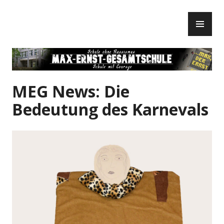
Zum
PR
Inhalt
ME
springen
MEG News: Die
Bedeutung des Karnevals