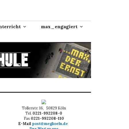
terricht
max_engagiert
Tollerstr. 16, 50829 Köln
Tel.
0221-992208-0
Fax
0221-992208-110
E-Mail
post@megkoeln.de
Der Weg zu uns