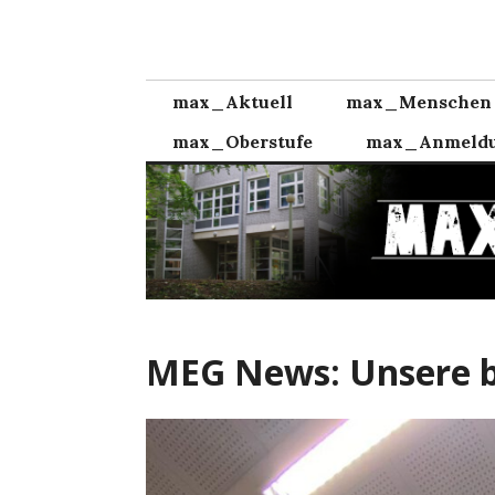
Zum
Inhalt
springen
max_Aktuell
max_Menschen
max_Oberstufe
max_Anmeld
MEG News: Unsere b