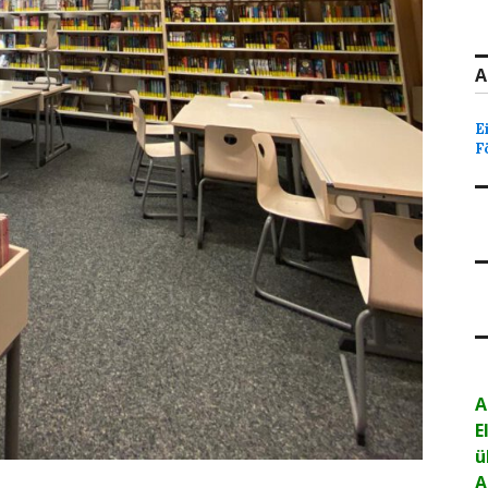
A
E
F
A
E
ü
A