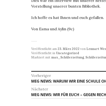
Dies war ein Interview mit unserer nette
Vorstellung unserer bunten Bibliothek.
Ich hoffe es hat Ihnen und euch gefallen.
Von Esma und Aylin (9c)
Veröffentlicht am
23. März 2022
von
Lennart We
Veröffentlicht in
Uncategorized
Markiert mit
max_Schülerzeitung
,
Schülerzeitu
Beitragsnavigation
Vorheriger
Vorheriger
MEG NEWS: WARUM WIR EINE SCHULE O
Beitrag:
Nächster
Nächster
MEG NEWS: WIR FÜR EUCH – GEGEN RE
Beitrag: