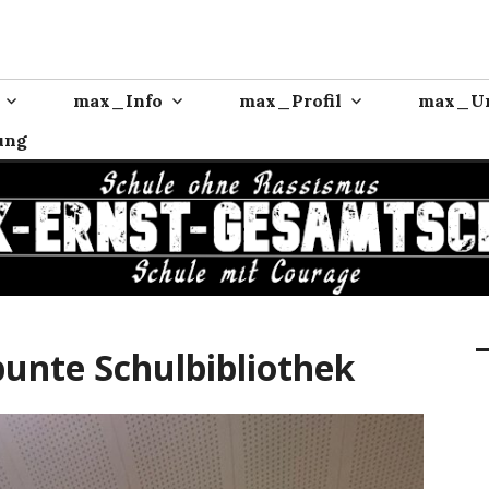
max_Info
max_Profil
max_Un
ung
unte Schulbibliothek