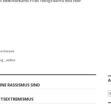
n Bibliothekarin Frau Vinogradova und eine
sselmann
ng_online
A
HNE RASSISMUS SIND
Ar
CHTSEXTREMISMUS