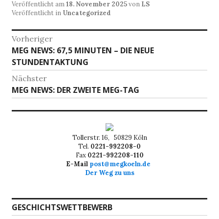
Veröffentlicht am
18. November 2025
von
LS
Veröffentlicht in
Uncategorized
Beitragsnavigation
Vorheriger
Vorheriger
MEG NEWS: 67,5 MINUTEN – DIE NEUE
Beitrag:
STUNDENTAKTUNG
Nächster
Nächster
MEG NEWS: DER ZWEITE MEG-TAG
Beitrag:
Tollerstr. 16, 50829 Köln
Tel.
0221-992208-0
Fax
0221-992208-110
E-Mail
post@megkoeln.de
Der Weg zu uns
GESCHICHTSWETTBEWERB