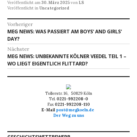
Veröffentlicht am
30. März 2025
von
LS
Veröffentlicht in
Uncategorized
Beitragsnavigation
Vorheriger
Vorheriger
MEG NEWS: WAS PASSIERT AM BOYS‘ AND GIRLS‘
Beitrag:
DAY?
Nächster
Nächster
MEG NEWS: UNBEKANNTE KÖLNER VEEDEL TEIL 1 –
Beitrag:
WO LIEGT EIGENTLICH FLITTARD?
Tollerstr. 16, 50829 Köln
Tel.
0221-992208-0
Fax
0221-992208-110
E-Mail
post@megkoeln.de
Der Weg zu uns