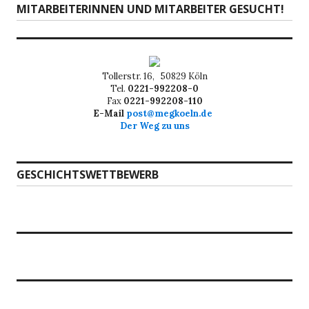
Nächster
MITARBEITERINNEN UND MITARBEITER GESUCHT!
Beitrag:
Tollerstr. 16, 50829 Köln
Tel.
0221-992208-0
Fax
0221-992208-110
E-Mail
post@megkoeln.de
Der Weg zu uns
GESCHICHTSWETTBEWERB