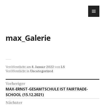
Zum
PR
Inhalt
ME
springen
max_Galerie
Veröffentlicht am
8. Januar 2022
von
LS
Veröffentlicht in
Uncategorized
Beitragsnavigation
Vorheriger
Vorheriger
MAX-ERNST-GESAMTSCHULE IST FAIRTRADE-
Beitrag:
SCHOOL (15.12.2021)
Nächster