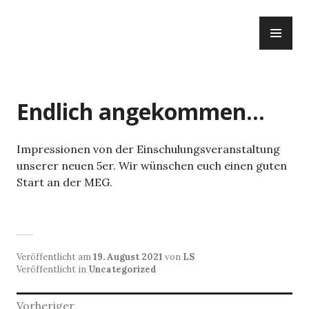
Zum
PR
Inhalt
ME
springen
Endlich angekommen…
Impressionen von der Einschulungsveranstaltung
unserer neuen 5er. Wir wünschen euch einen guten
Start an der MEG.
Veröffentlicht am
19. August 2021
von
LS
Veröffentlicht in
Uncategorized
Beitragsnavigation
Vorheriger