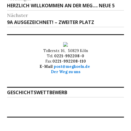
Vorheriger
HERZLICH WILLKOMMEN AN DER MEG…. NEUE 5
Beitrag:
Nächster
Nächster
9A AUSGEZEICHNET! – ZWEITER PLATZ
Beitrag:
Tollerstr. 16, 50829 Köln
Tel.
0221-992208-0
Fax
0221-992208-110
E-Mail
post@megkoeln.de
Der Weg zu uns
GESCHICHTSWETTBEWERB