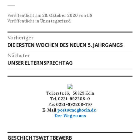
Veröffentlicht am
28. Oktober 2020
von
LS
Veröffentlicht in
Uncategorized
Beitragsnavigation
Vorheriger
Vorheriger
DIE ERSTEN WOCHEN DES NEUEN 5. JAHRGANGS
Beitrag:
Nächster
Nächster
UNSER ELTERNSPRECHTAG
Beitrag:
Tollerstr. 16, 50829 Köln
Tel.
0221-992208-0
Fax
0221-992208-110
E-Mail
post@megkoeln.de
Der Weg zu uns
GESCHICHTSWETTBEWERB