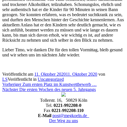
und trockener Alkoholiker, teilzuhaben. Schonungslos, ehrlich und
sehr authentisch hat er die Kinder für 90 Minuten in seinen Bann
gezogen. Sie konnten erfahren, was es bedeutet suchtkrank zu sein,
und durften den Menschen hinter der Geschichte kennenlernen. Aus
aktuellem Anlass hat er den Kindern sehr deutlich gemacht, wie es
sich anfühlt, beatmet werden zu müssen und wie lange es dauern
kann, bis man sich davon erholt, wie wichtig es ist, auf andere
Rücksicht zu nehmen und sich selber in den Blick zu nehmen.
Lieber Timo, wir danken Dir für den tollen Vormittag, bleib gesund
und wir sehen uns im nächsten Jahr wieder.
Veröffentlicht am
11. Oktober 2020
11. Oktober 2020
von
LS
Veröffentlicht in
Uncategorized
Beitragsnavigation
Vorheriger
Vorheriger
Zum ersten Platz im Kunstwettbewerb …
Nächster
Beitrag:
Nächster
Die ersten Wochen des neuen 5. Jahrgangs
Beitrag:
Tollerstr. 16, 50829 Köln
Tel.
0221-992208-0
Fax
0221-992208-110
E-Mail
post@megkoeln.de
Der Weg zu uns