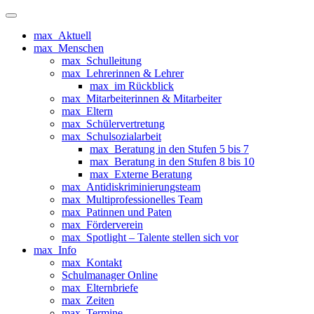
Zum
Primäres
Inhalt
Menü
max_Aktuell
springen
max_Menschen
max_Schulleitung
max_Lehrerinnen & Lehrer
max_im Rückblick
max_Mitarbeiterinnen & Mitarbeiter
max_Eltern
max_Schülervertretung
max_Schulsozialarbeit
max_Beratung in den Stufen 5 bis 7
max_Beratung in den Stufen 8 bis 10
max_Externe Beratung
max_Antidiskriminierungsteam
max_Multiprofessionelles Team
max_Patinnen und Paten
max_Förderverein
max_Spotlight – Talente stellen sich vor
max_Info
max_Kontakt
Schulmanager Online
max_Elternbriefe
max_Zeiten
max_Termine