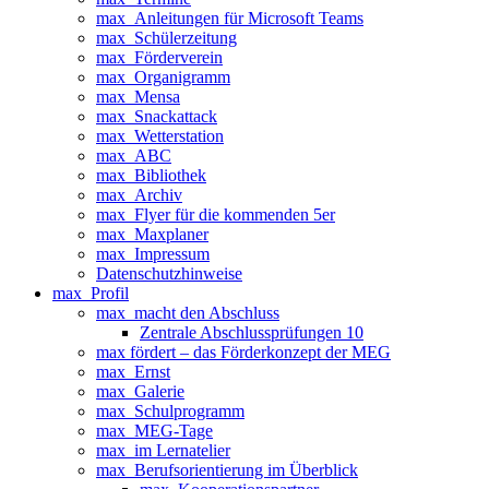
max_Anleitungen für Microsoft Teams
max_Schülerzeitung
max_Förderverein
max_Organigramm
max_Mensa
max_Snackattack
max_Wetterstation
max_ABC
max_Bibliothek
max_Archiv
max_Flyer für die kommenden 5er
max_Maxplaner
max_Impressum
Datenschutzhinweise
max_Profil
max_macht den Abschluss
Zentrale Abschlussprüfungen 10
max fördert – das Förderkonzept der MEG
max_Ernst
max_Galerie
max_Schulprogramm
max_MEG-Tage
max_im Lernatelier
max_Berufsorientierung im Überblick