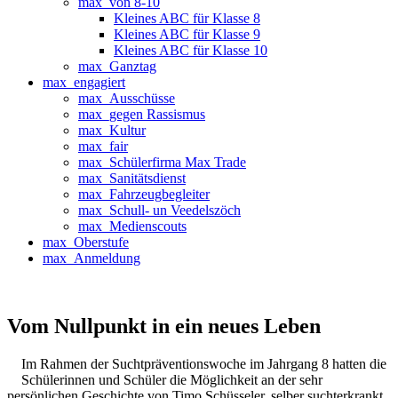
max_von 8-10
Kleines ABC für Klasse 8
Kleines ABC für Klasse 9
Kleines ABC für Klasse 10
max_Ganztag
max_engagiert
max_Ausschüsse
max_gegen Rassismus
max_Kultur
max_fair
max_Schülerfirma Max Trade
max_Sanitätsdienst
max_Fahrzeugbegleiter
max_Schull- un Veedelszöch
max_Medienscouts
max_Oberstufe
max_Anmeldung
Vom Nullpunkt in ein neues Leben
Im Rahmen der Suchtpräventionswoche im Jahrgang 8 hatten die
Schülerinnen und Schüler die Möglichkeit an der sehr
persönlichen Geschichte von Timo Schüsseler, selber suchterkrankt