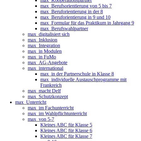
max_Kooperationspartner
max_Berufsorientierung von 5 bis 7
max_Beruforientierung in der 8
max_Beruforientierung in 9 und 10
max_Formular für das Praktikum in Jahrgang 9
max_Berufswahlpartner
max_digitalisiert sich
max_Inklusion
max_Integration
max_in Modulen
max_in FuMo
max_AG-Angebote
max_international
max_in der Partnerschule in Klasse 8
max_individuelle Austauschprogramme mit
Frankreich
max_macht Delf
max_Schutzkonzept
max_Unterricht
max_im Fachunterricht
max_im Wahlpflichtunterricht
max_von 5-7
Kleines ABC für Klasse 5
Kleines ABC für Klasse 6
Kleines ABC für Klasse 7