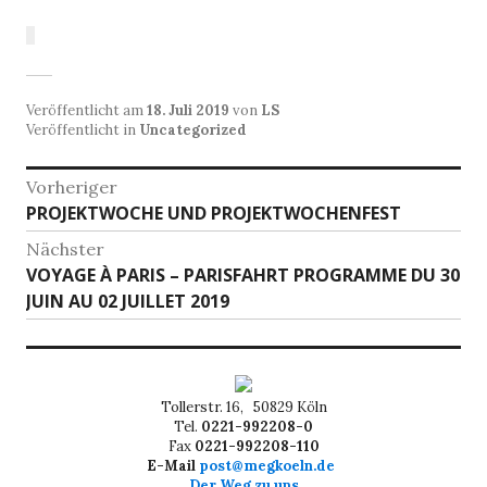
Veröffentlicht am
18. Juli 2019
von
LS
Veröffentlicht in
Uncategorized
Beitragsnavigation
Vorheriger
Vorheriger
PROJEKTWOCHE UND PROJEKTWOCHENFEST
Beitrag:
Nächster
Nächster
VOYAGE À PARIS – PARISFAHRT PROGRAMME DU 30
Beitrag:
JUIN AU 02 JUILLET 2019
Tollerstr. 16, 50829 Köln
Tel.
0221-992208-0
Fax
0221-992208-110
E-Mail
post@megkoeln.de
Der Weg zu uns