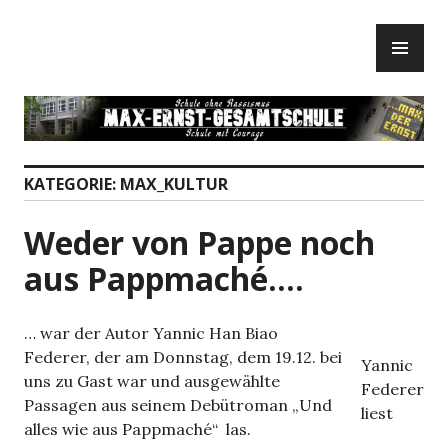
Zum
PR
Inhalt
ME
springen
KATEGORIE:
MAX_KULTUR
Weder von Pappe noch
aus Pappmaché….
… war der Autor Yannic Han Biao
Federer, der am Donnstag, dem 19.12. bei
Yannic
uns zu Gast war und ausgewählte
Federer
Passagen aus seinem Debütroman „Und
liest
alles wie aus Pappmaché“ las.