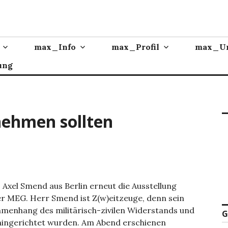
max_Info
max_Profil
max_Un
ung
nnehmen sollten
xel Smend aus Berlin erneut die Ausstellung
er MEG. Herr Smend ist Z(w)eitzeuge, denn sein
mmenhang des militärisch-zivilen Widerstands und
G
 hingerichtet wurden. Am Abend erschienen