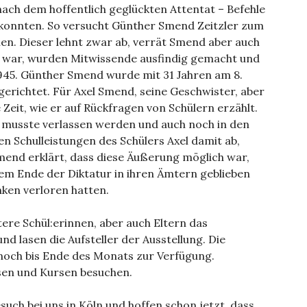
 nach dem hoffentlich geglückten Attentat – Befehle
 konnten. So versucht Günther Smend Zeitzler zum
n. Dieser lehnt zwar ab, verrät Smend aber auch
t war, wurden Mitwissende ausfindig gemacht und
 1945. Günther Smend wurde mit 31 Jahren am 8.
erichtet. Für Axel Smend, seine Geschwister, aber
Zeit, wie er auf Rückfragen von Schülern erzählt.
 musste verlassen werden und auch noch in den
en Schulleistungen des Schülers Axel damit ab,
 Smend erklärt, dass diese Äußerung möglich war,
dem Ende der Diktatur in ihren Ämtern geblieben
ken verloren hatten.
tere Schül:erinnen, aber auch Eltern das
 lasen die Aufsteller der Ausstellung. Die
 noch bis Ende des Monats zur Verfügung.
ssen und Kursen besuchen.
ch bei uns in Köln und hoffen schon jetzt, dass