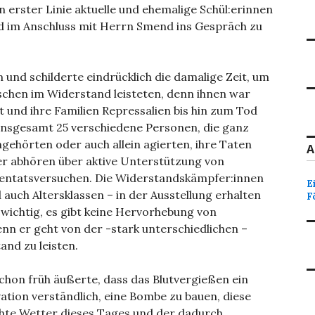
in erster Linie aktuelle und ehemalige Schül:erinnen
 im Anschluss mit Herrn Smend ins Gespräch zu
und schilderte eindrücklich die damalige Zeit, um
schen im Widerstand leisteten, denn ihnen war
st und ihre Familien Repressalien bis hin zum Tod
 insgesamt 25 verschiedene Personen, die ganz
gehörten oder auch allein agierten, ihre Taten
A
er abhören über aktive Unterstützung von
ttentatsversuchen. Die Widerstandskämpfer:innen
E
auch Altersklassen – in der Ausstellung erhalten
F
d wichtig, es gibt keine Hervorhebung von
nn er geht von der -stark unterschiedlichen –
and zu leisten.
chon früh äußerte, dass das Blutvergießen ein
vation verständlich, eine Bombe zu bauen, diese
echte Wetter dieses Tages und der dadurch