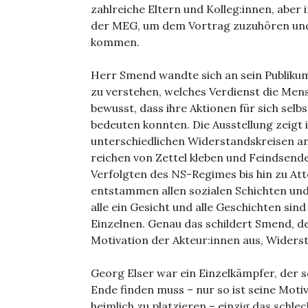
zahlreiche Eltern und Kolleg:innen, aber 
der MEG, um dem Vortrag zuzuhören und
kommen.
Herr Smend wandte sich an sein Publikum 
zu verstehen, welches Verdienst die Men
bewusst, dass ihre Aktionen für sich selb
bedeuten konnten. Die Ausstellung zeigt
unterschiedlichen Widerstandskreisen an
reichen von Zettel kleben und Feindsend
Verfolgten des NS-Regimes bis hin zu A
entstammen allen sozialen Schichten und 
alle ein Gesicht und alle Geschichten sin
Einzelnen. Genau das schildert Smend, de
Motivation der Akteur:innen aus, Widerst
Georg Elser war ein Einzelkämpfer, der s
Ende finden muss – nur so ist seine Moti
heimlich zu platzieren – einzig das schl