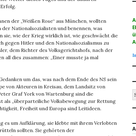
Erfolg.
A
innen der „Weißen Rose“ aus München, wollten
E
a der Nationalsozialisten und benennen, was
ü
rn sie, wie der Krieg wirklich ist, wie geschwächt die
A
ich gegen Hitler und den Nationalsozialismus zu
isler, dem Richter des Volksgerichtshofs, nach der
I
en all dies zusammen: „Einer musste ja mal
 Gedanken um das, was nach dem Ende des NS sein
uppe von Akteuren in Kreisau, dem Landsitz von
S
eter Graf York von Wartenburg sind die
na
bst als „überparteiliche Volksbewegung zur Rettung
tigkeit, Freiheit und Europa sind Leitideen.
g es um Aufklärung, sie klebte mit ihrem Verlobten
A
rütteln sollten. Sie gehörten der