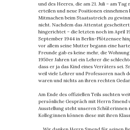
und des Heeres, die am 21. Juli – am Tag
erteilen und neue Positionen einnehmen
Mitmachen beim Staatsstreich zu gewinne
nicht. Nachdem das Attentat gescheiter
hingerichtet – die letzten noch im April
September 1944 in Berlin-Plötzensee hing
vor allem seine Mutter begann eine harte 
Freunde gab es keine mehr, die Wohnung
1950er Jahren tat ein Lehrer die schlecht
dass er ja das Kind eines Verräters sei.
weil viele Lehrer und Professoren nach 
waren und nichts an ihren rechten Gedan
Am Ende des offiziellen Teils suchten wei
persönliche Gespräch mit Herrn Smend und
Ausstellung steht unseren Schül:erinnen
Kolleg:innen können diese mit ihren Kla
Wir danken Herrn Smend für seinen Besu