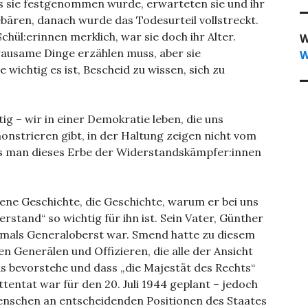
s sie festgenommen wurde, erwarteten sie und ihr
ebären, danach wurde das Todesurteil vollstreckt.
chül:erinnen merklich, war sie doch ihr Alter.
W
rausame Dinge erzählen muss, aber sie
W
wichtig es ist, Bescheid zu wissen, sich zu
ig – wir in einer Demokratie leben, die uns
nstrieren gibt, in der Haltung zeigen nicht vom
ss man dieses Erbe der Widerstandskämpfer:innen
ene Geschichte, die Geschichte, warum er bei uns
stand“ so wichtig für ihn ist. Sein Vater, Günther
amals Generaloberst war. Smend hatte zu diesem
 Generälen und Offizieren, die alle der Ansicht
s bevorstehe und dass „die Majestät des Rechts“
entat war für den 20. Juli 1944 geplant – jedoch
nschen an entscheidenden Positionen des Staates