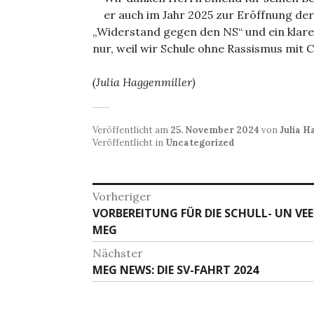
er auch im Jahr 2025 zur Eröffnung de
„Widerstand gegen den NS“ und ein klares
nur, weil wir Schule ohne Rassismus mit 
(Julia Haggenmiller)
Veröffentlicht am
25. November 2024
von
Julia H
Veröffentlicht in
Uncategorized
Beitragsnavigation
Vorheriger
Vorheriger
VORBEREITUNG FÜR DIE SCHULL- UN VE
Beitrag:
MEG
Nächster
Nächster
MEG NEWS: DIE SV-FAHRT 2024
Beitrag: