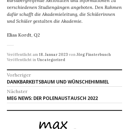
kursübergreifende Aktivitäten und Informationen zu
verschiedenen Studiengängen angeboten. Den Rahmen
dafür schafft die Akademieleitung, die Schülerinnen
und Schüler gestalten die Akademie.
Elias Kordt, Q2
Veröffentlicht am
18. Januar 2023
von
Jörg Finsterbusch
Veröffentlicht in
Uncategorized
Beitragsnavigation
Vorheriger
Vorheriger
DANKBARKEITSBAUM UND WÜNSCHEHIMMEL
Beitrag:
Nächster
Nächster
MEG NEWS: DER POLENAUSTAUSCH 2022
Beitrag: