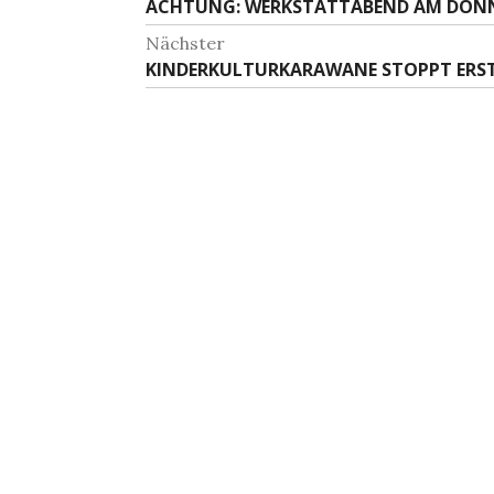
Vorheriger
ACHTUNG: WERKSTATTABEND AM DONNERS
Beitrag:
Nächster
Nächster
KINDERKULTURKARAWANE STOPPT ERST
Beitrag: