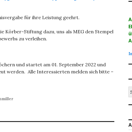
svergabe für ihre Leistung geehrt.
A
E
die Körber-Stiftung dazu, uns als MEG den Stempel
ü
bewerbs zu verleihen.
A
I
löchern und startet am 01. September 2022 und
t werden. Alle Interessierten melden sich bitte –
S
na
nmiller
A