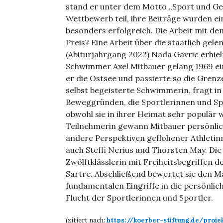
stand er unter dem Motto „Sport und Ges
Wettbewerb teil, ihre Beiträge wurden ei
besonders erfolgreich. Die Arbeit mit de
Preis? Eine Arbeit über die staatlich ge
(Abiturjahrgang 2022) Nada Gavric erhie
Schwimmer Axel Mitbauer gelang 1969 ei
er die Ostsee und passierte so die Grenz
selbst begeisterte Schwimmerin, fragt in 
Beweggründen, die Sportlerinnen und Spor
obwohl sie in ihrer Heimat sehr populär 
Teilnehmerin gewann Mitbauer persönlich
andere Perspektiven geflohener Athletinn
auch Steffi Nerius und Thorsten May. Die
Zwölftklässlerin mit Freiheitsbegriffen 
Sartre. Abschließend bewertet sie den 
fundamentalen Eingriffe in die persönlic
Flucht der Sportlerinnen und Sportler.
(zitiert nach:
https://koerber-stiftung.de/proj