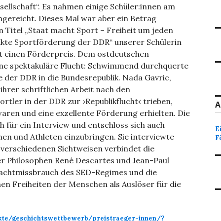
ellschaft“. Es nahmen einige Schüler:innen am
ngereicht. Dieses Mal war aber ein Betrag
m Titel „Staat macht Sport – Freiheit um jeden
lenkte Sportförderung der DDR“ unserer Schülerin
lt einen Förderpreis. Dem ostdeutschen
ne spektakuläre Flucht: Schwimmend durchquerte
e der DDR in die Bundesrepublik. Nada Gavric,
ihrer schriftlichen Arbeit nach den
tler in der DDR zur ›Republikflucht‹ trieben,
A
waren und eine exzellente Förderung erhielten. Die
 für ein Interview und entschloss sich auch
E
en und Athleten einzubringen. Sie interviewte
F
 verschiedenen Sichtweisen verbindet die
der Philosophen René Descartes und Jean-Paul
Machtmissbrauch des SED-Regimes und die
hen Freiheiten der Menschen als Auslöser für die
ekte/geschichtswettbewerb/preistraeger-innen/?