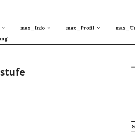
max_Info
max_Profil
max_Un
ung
rstufe
G