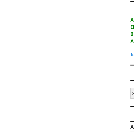
A
E
ü
A
I
S
na
A