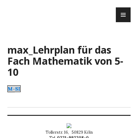
Zum
PR
Inhalt
ME
springen
max_Lehrplan für das
Fach Mathematik von 5-
10
M-SI
Tollerstr. 16, 50829 Köln
Tel.
0221-992208-0