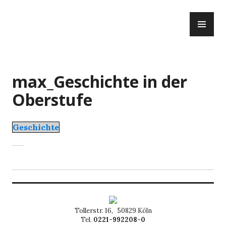
Zum
PR
Inhalt
ME
springen
max_Geschichte in der
Oberstufe
Geschichte
Tollerstr. 16, 50829 Köln
Tel.
0221-992208-0