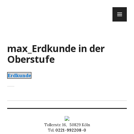
Zum
PR
Inhalt
ME
springen
max_Erdkunde in der
Oberstufe
Erdkunde
Tollerstr. 16, 50829 Köln
Tel.
0221-992208-0