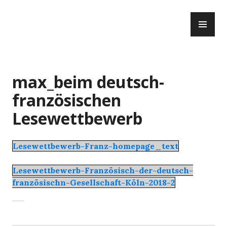
Zum
PR
Inhalt
ME
springen
max_beim deutsch-
französischen
Lesewettbewerb
Lesewettbewerb-Franz-homepage_text
Lesewettbewerb-Französisch-der-deutsch-
französischn-Gesellschaft-Köln-2018-2