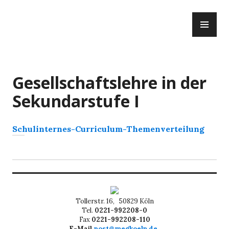
Zum
PR
Inhalt
ME
springen
Gesellschaftslehre in der
Sekundarstufe I
Schulinternes-Curriculum-Themenverteilung
Tollerstr. 16, 50829 Köln
Tel.
0221-992208-0
Fax
0221-992208-110
E-Mail
post@megkoeln.de