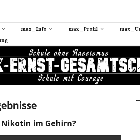
max_Info
max_Profil
max_Un
ung
gebnisse
 Nikotin im Gehirn?