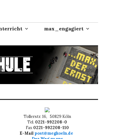
terricht
max_engagiert
Tollerstr. 16, 50829 Köln
Tel.
0221-992208-0
Fax
0221-992208-110
E-Mail
post@megkoeln.de
Der Weg zu uns