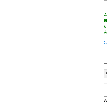
A
E
ü
A
I
S
na
A