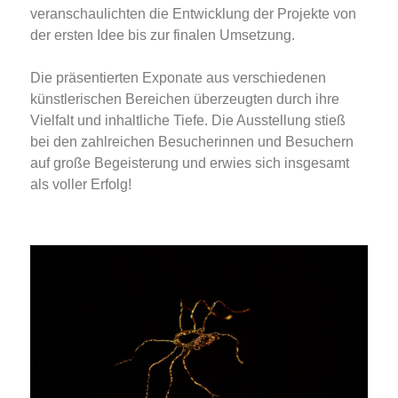
veranschaulichten die Entwicklung der Projekte von
der ersten Idee bis zur finalen Umsetzung.
Die präsentierten Exponate aus verschiedenen
künstlerischen Bereichen überzeugten durch ihre
Vielfalt und inhaltliche Tiefe. Die Ausstellung stieß
bei den zahlreichen Besucherinnen und Besuchern
auf große Begeisterung und erwies sich insgesamt
als voller Erfolg!